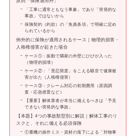
原則「保険適用外」
「工事に通常ともなう事象」であり「突発的な
事故」ではないから
保険契約（約款）の「免責条項」で明確に定め
られているから
例外的に保険が適用されるケース｜物理的損害・
人格権侵害が起きた場合
ケース①：振動で隣家の外壁にひびが入った
（物理的損壊）
ケース②：「受忍限度」をこえる騒音で健康被
害が出た（人格権侵害）
ケース③：クレーム対応の初期費用（原因調
査・応急措置など）
【重要】解体業者が本当に備えるべきは「予見
できない突発的な事故」
【本題】4つの事故類型別に解説｜解体工事のリ
スクと、それに備える必須保険
①重機の操作ミス・資材の落下による「対物事