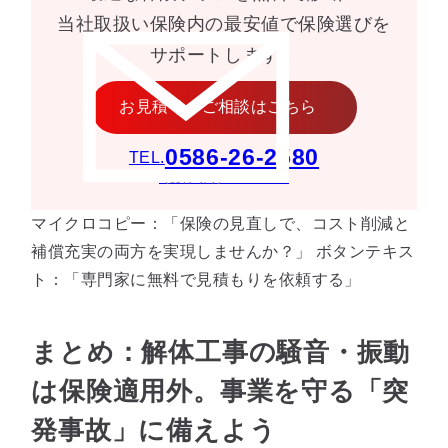
当社取扱い保険内の最安値で保険選びを
サポートします。
お見積り・ご相談はこちら
0586-26-2580
TEL.
［受付時間］9:00〜18:00
マイクロコピー：「保険の見直しで、コスト削減と
補償充実の両方を実現しませんか？」 ボタンテキス
ト：「専門家に無料で見積もりを依頼する」
まとめ：解体工事の騒音・振動
は保険適用外。事業を守る「突
0586-26-2580
発事故」に備えよう
相談予約はこちら
電話受付時間 … 9:00〜18:00