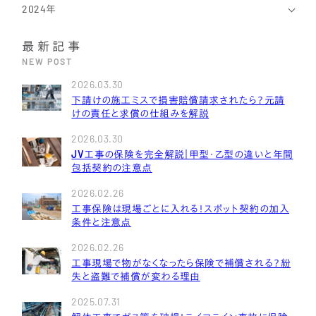
2024年
最新記事
NEW POST
2026.03.30
下請けの施工ミスで損害賠償請求されたら？元請
けの責任と求償の仕組みを解説
2026.03.30
JV工事の保険を完全解説｜甲型・乙型の違いと年間
包括契約の注意点
2026.02.26
工事保険は現場ごとに入れる！スポット契約の加入
条件と注意点
2026.02.26
工事現場で物がなくなったら保険で補償される？紛
失と盗難で補償が変わる理由
0586-26-2580
相談予約はこちら
2025.07.31
電話受付時間 … 9:00〜18:00