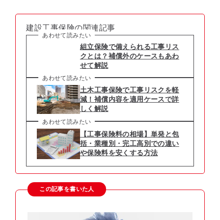
建設工事保険の関連記事
あわせて読みたい
組立保険で備えられる工事リス
クとは？補償外のケースもあわ
せて解説
あわせて読みたい
土木工事保険で工事リスクを軽
減！補償内容を適用ケースで詳
しく解説
あわせて読みたい
【工事保険料の相場】単発と包
括・業種別・完工高別での違い
や保険料を安くする方法
この記事を書いた人