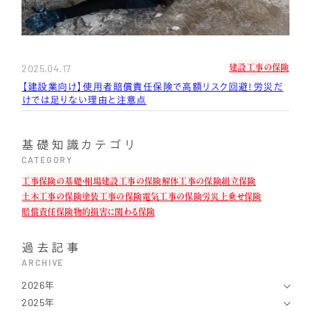
2025.04.17
建設工事の保険
【建設業向け】使用者賠償責任保険で高額リスク回避！労災だ
けでは足りない理由と注意点
基礎知識カテゴリ
CATEGORY
工事保険の基礎・相場
建設工事の保険
解体工事の保険
組立保険
土木工事の保険
塗装工事の保険
電気工事の保険
労災上乗せ保険
賠償責任保険
物的損害に関わる保険
過去記事
ARCHIVE
2026年
2025年