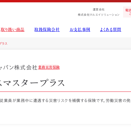
運営会社
電
株式会社マルエイソリューション
取り扱い商品
取扱保険会社
お支払事例
よくある質問
工事保険の基礎・相場
工事保険アドバイザー
解体工事の保険
賠償責任
プラス
ャパン株式会社
業務災害保険
賠償責任保険
業務災害保険
スマスタープラス
従業員が業務中に遭遇する災害リスクを補償する保険です。労働災害の発